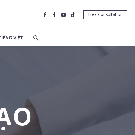
Free Consultation
TIẾNG VIỆT
ẠO