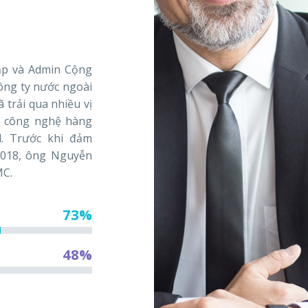
ập và Admin Cộng
ông ty nước ngoài
trải qua nhiều vị
ng công nghệ hàng
d. Trước khi đảm
2018, ông Nguyễn
MC.
73%
48%