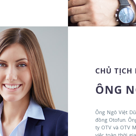
CHỦ TỊCH
ÔNG N
Ông Ngô Việt Dũ
đồng Otofun. Ông
ty OTV và OTV Me
việc toàn thời g