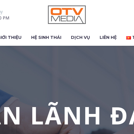
ay
30 PM
IỚI THIỆU
HỆ SINH THÁI
DỊCH VỤ
LIÊN HỆ
AN LÃNH Đ