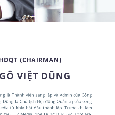
 HĐQT (CHAIRMAN)
GÔ VIỆT DŨNG
ng là Thành viên sáng lập và Admin của Cộng
 Dũng là Chủ tịch Hội đồng Quản trị của công
dia từ khia bắt đầu thành lập. Trước khi làm
ian tại OTV Media, ông Dũng là PTGĐ TopCare,